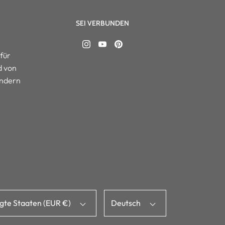
SEI VERBUNDEN
für
d von
ändern
igte Staaten (EUR €)
Deutsch