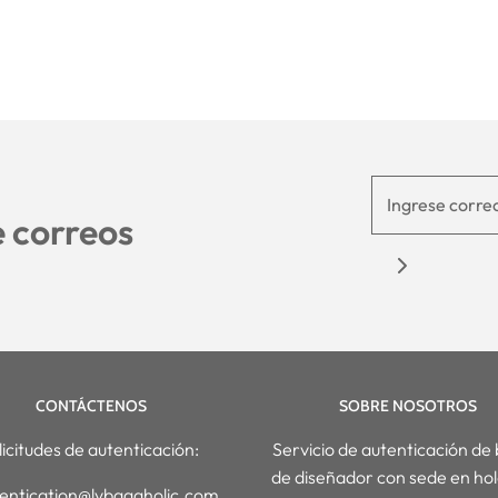
e correos
CONTÁCTENOS
SOBRE NOSOTROS
licitudes de autenticación:
Servicio de autenticación de 
de diseñador con sede en ho
entication@lvbagaholic.com