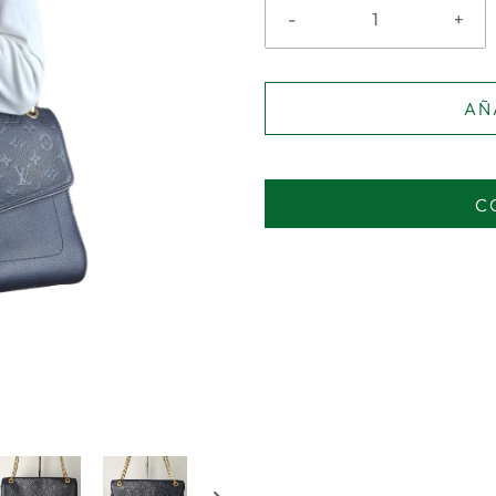
-
+
AÑ
C