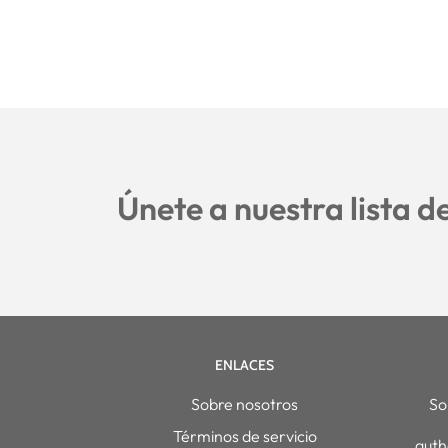
Únete a nuestra lista d
ENLACES
Sobre nosotros
So
Términos de servicio
auth