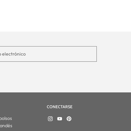
CONECTARSE
bolsos
landés