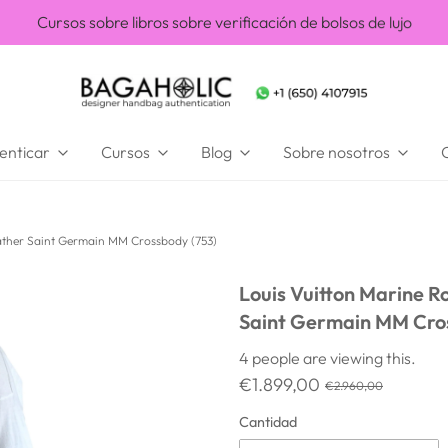
Cursos sobre libros sobre verificación de bolsos de lujo
enticar
Cursos
Blog
Sobre nosotros
ther Saint Germain MM Crossbody (753)
Louis Vuitton Marine 
Saint Germain MM Cro
4
people are viewing this.
€1.899,00
€2.960,00
Cantidad