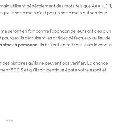
ain utilisent généralement des mots tels que AAA +, 1: 1,
er que le sac à main n'est pas un sac à main authentique
mme seront en fait contre l'abandon de leurs articles à un
 pourquoi ils détruisent les articles défectueux au lieu de
on stock à personne
, ils brûlent en fait tous leurs invendus
nt des histoires qu'ils ne peuvent pas vérifier. La chance
ent 500 $ et qu'il soit identique épate votre esprit et