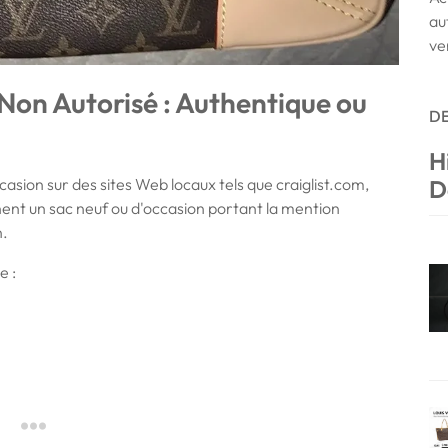
au
ve
Non Autorisé : Authentique ou
DE
H
casion sur des sites Web locaux tels que craiglist.com,
D
ent un sac neuf ou d'occasion portant la mention
n.
e :