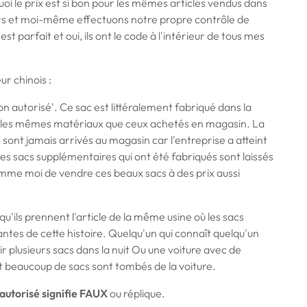
uoi le prix est si bon pour les mêmes articles vendus dans
urs et moi-même effectuons notre propre contrôle de
est parfait et oui, ils ont le code à l'intérieur de tous mes
r chinois :
non autorisé'. Ce sac est littéralement fabriqué dans la
 les mêmes matériaux que ceux achetés en magasin. La
 sont jamais arrivés au magasin car l'entreprise a atteint
 les sacs supplémentaires qui ont été fabriqués sont laissés
me moi de vendre ces beaux sacs à des prix aussi
ils prennent l'article de la même usine où les sacs
riantes de cette histoire. Quelqu'un qui connaît quelqu'un
ortir plusieurs sacs dans la nuit Ou une voiture avec de
 beaucoup de sacs sont tombés de la voiture.
 autorisé signifie FAUX
ou réplique.