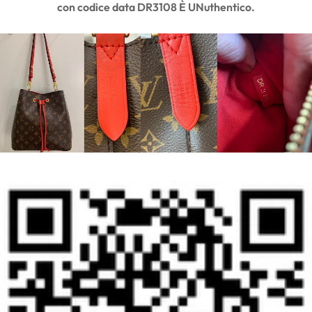
con codice data DR3108
È
UN
uthentico.